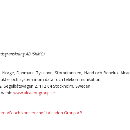
nadsgranskning AB (SKMG)
, Norge, Danmark, Tyskland, Storbritannien, Irland och Benelux. Alca
dukter och system inom data- och telekommunikation.
2, Segelbåtsvägen 2, 112 64 Stockholm, Sweden
webb:
www.alcadongroup.se
er som VD och koncernchef i Alcadon Group AB