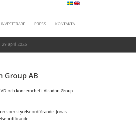
INVESTERARE
PRESS
KONTAKTA
29 april 2026
on Group AB
om VD och koncernchef i Alcadon Group
ition som styrelseordförande. Jonas
relseordförande.