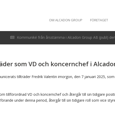
OM ALCADON GROUP
FÖRETAGET
Kommuniké från årsstämma i Alcadon Group AB (publ) den 
lträder som VD och koncernchef i Alcad
nicerats tillträder Fredrik Valentin imorgon, den 7 januari 2025, s
om tillförordnad VD och koncernchef och återgår till sin tidigare pos
örande under denna period, återgår till sin tidigare roll som vice sty