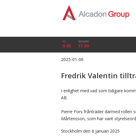
+/-
Senaste
0.00
31.60
2025-01-06
Fredrik Valentin til
I enlighet med vad som tidigare kommu
AB.
Pierre Fors frånträder därmed rollen s
Mårtensson, som har varit styrelseordf
Stockholm den 6 januari 2025