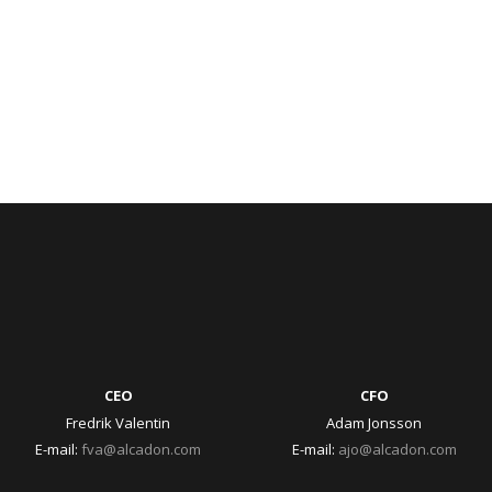
CEO
CFO
Fredrik Valentin
Adam Jonsson
E-mail:
fva@alcadon.com
E-mail:
ajo@alcadon.com