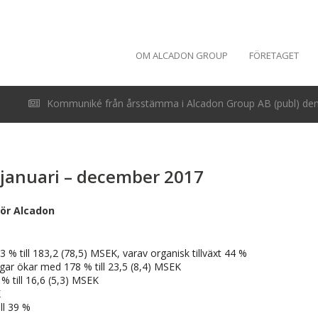
OM ALCADON GROUP
FÖRETAGET
Kommuniké från årsstämma i Alcadon Group AB (publ) den 
januari – december 2017
för Alcadon
 till 183,2 (78,5) MSEK, varav organisk tillväxt 44 %
ngar ökar med 178 % till 23,5 (8,4) MSEK
% till 16,6 (5,3) MSEK
K
ill 39 %