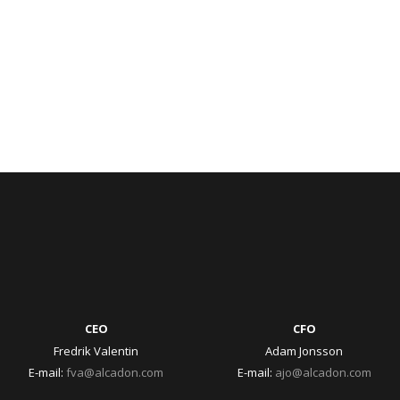
CEO
CFO
Fredrik Valentin
Adam Jonsson
E-mail:
fva@alcadon.com
E-mail:
ajo@alcadon.com