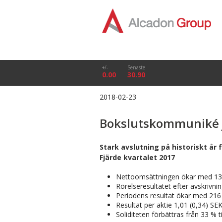
+/-
Senaste
0.00
30.90
2018-02-23
Bokslutskommuniké 
Stark avslutning på historiskt år 
Fjärde kvartalet 2017
Nettoomsättningen ökar med 133 %
Rörelseresultatet efter avskrivni
Periodens resultat ökar med 216 
Resultat per aktie 1,01 (0,34) SE
Soliditeten förbättras från 33 % t