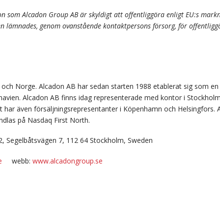
n som Alcadon Group AB är skyldigt att offentliggöra enligt EU:s mar
lämnades, genom ovanstående kontaktpersons försorg, för offentliggö
e och Norge. Alcadon AB har sedan starten 1988 etablerat sig som en
inavien. Alcadon AB finns idag representerade med kontor i Stockh
t har även försäljningsrepresentanter i Köpenhamn och Helsingfors. A
ndlas på Nasdaq First North.
2, Segelbåtsvägen 7, 112 64 Stockholm, Sweden
e
webb:
www.alcadongroup.se