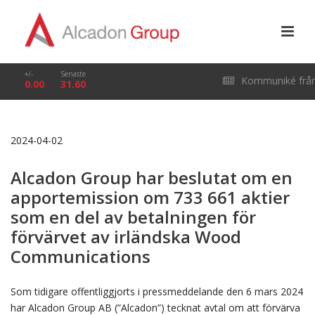
+/-
Senaste
Kommuniké frå
0.00
31.60
årsstämma i Alcado
2024-04-02
Group AB (publ) den
Alcadon Group har beslutat om en
29 april 2026
apportemission om 733 661 aktier
som en del av betalningen för
förvärvet av irländska Wood
Communications
Som tidigare offentliggjorts i pressmeddelande den 6 mars 2024
har Alcadon Group AB (”Alcadon”) tecknat avtal om att förvärva