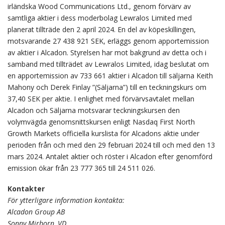
irländska Wood Communications Ltd., genom förvärv av
samtliga aktier i dess moderbolag Lewralos Limited med
planerat tillträde den 2 april 2024. En del av köpeskillingen,
motsvarande 27 438 921 SEK, erläggs genom apportemission
av aktier i Alcadon. Styrelsen har mot bakgrund av detta och i
samband med tillträdet av Lewralos Limited, idag beslutat om
en apportemission av 733 661 aktier i Alcadon till säljarna Keith
Mahony och Derek Finlay ”(Säljarna”) till en teckningskurs om
37,40 SEK per aktie. I enlighet med förvärvsavtalet mellan
Alcadon och Säljarna motsvarar teckningskursen den
volymvägda genomsnittskursen enligt Nasdaq First North
Growth Markets officiella kurslista för Alcadons aktie under
perioden från och med den 29 februari 2024 till och med den 13
mars 2024. Antalet aktier och röster i Alcadon efter genomförd
emission ökar från 23 777 365 till 24 511 026.
Kontakter
För ytterligare information kontakta:
Alcadon Group AB
Sonny Mirborn, VD