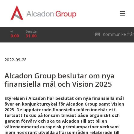
+/-
Senaste
Kommuniké frå
0.00
31.60
årsstämma i Alcado
2022-09-28
Group AB (publ) den
Alcadon Group beslutar om nya
29 april 2026
finansiella mål och Vision 2025
Styrelsen i Alcadon har beslutat om nya finansiella mål
över en konjunkturcykel för Alcadon Group samt Vision
2025. De uppdaterade finansiella målen innebär ett
fortsatt fokus på lönsam tillväxt både organiskt och
genom förvärv och ska ta Alcadon till att bli en
välrenommerad europeisk premiumpartner verksam
inom noggrant utvalda affärsområden relaterade till