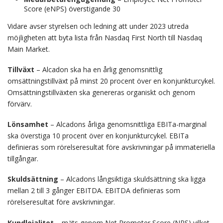
Score (eNPS) överstigande 30
Vidare avser styrelsen och ledning att under 2023 utreda
möjligheten att byta lista från Nasdaq First North till Nasdaq
Main Market.
Tillväxt
– Alcadon ska ha en årlig genomsnittlig
omsättningstillväxt på minst 20 procent över en konjunkturcykel.
Omsättningstillväxten ska genereras organiskt och genom
förvärv.
Lönsamhet
– Alcadons årliga genomsnittliga EBITa-marginal
ska överstiga 10 procent över en konjunkturcykel. EBITa
definieras som rörelseresultat före avskrivningar på immateriella
tillgångar.
Skuldsättning
– Alcadons långsiktiga skuldsättning ska ligga
mellan 2 till 3 gånger EBITDA. EBITDA definieras som
rörelseresultat före avskrivningar.
Kundlojalitet
– mäts genom Net Promoter Score (NPS) vilket