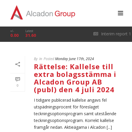
+/-
Latest
Interim report 1
0.00
31.60
January – 31 March
By
In
Posted
Monday June 17th, 2024
2026
Rättelse: Kallelse till
extra bolagsstämma i
Alcadon Group AB
0
(publ) den 4 juli 2024
I tidigare publicerad kallelse angavs fel
utspädningsprocent för föreslaget
teckningsoptionsprogram samt utestående
teckningsoptionsprogram. Korrekt kallelse
framgår nedan. Aktieägarna i Alcadon [...]