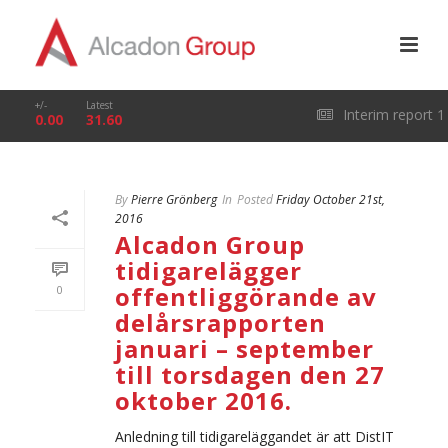
+/-
Latest
Interim report 1
0.00
31.60
January – 31 March
By
Pierre Grönberg
In
Posted
Friday October 21st,
2026
2016
Alcadon Group
tidigarelägger
offentliggörande av
0
delårsrapporten
januari – september
till torsdagen den 27
oktober 2016.
Anledning till tidigareläggandet är att DistIT